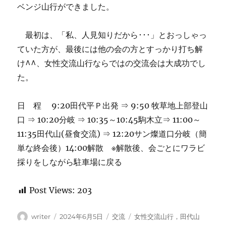
ベンジ山行ができました。
最初は、「私、人見知りだから･･･」とおっしゃっ
ていた方が、最後には他の会の方とすっかり打ち解
け^^、女性交流山行ならではの交流会は大成功でし
た。
日 程 9:20田代平Ｐ出発 ⇒ 9:50 牧草地上部登山
口 ⇒ 10:20分岐 ⇒ 10:35～10:45駒木立⇒ 11:00～
11:35田代山(昼食交流) ⇒ 12:20サン燦道口分岐（簡
単な終会後）14:00解散 ※解散後、会ごとにワラビ
採りをしながら駐車場に戻る
Post Views:
203
投
投
カ
タ
writer
2024年6月5日
交流
女性交流山行，田代山