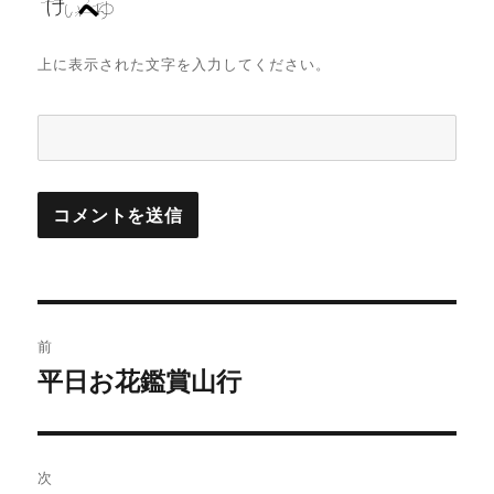
上に表示された文字を入力してください。
投
前
稿
平日お花鑑賞山行
前
の
ナ
投
ビ
稿:
次