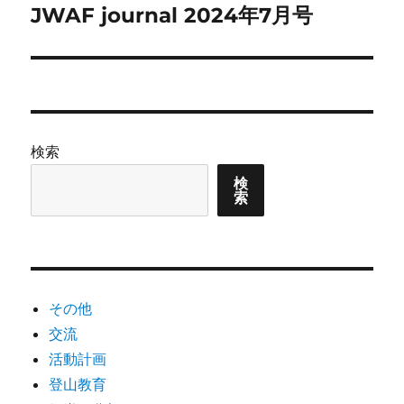
ゲ
JWAF journal 2024年7月号
次
の
ー
投
シ
稿:
ョ
検索
ン
検
索
その他
交流
活動計画
登山教育