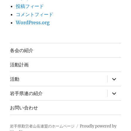
投稿フィード
コメントフィード
WordPress.org
各会の紹介
活動計画
サ
活動
ブ
メ
ニ
サ
岩手県連の紹介
ュ
ブ
ー
メ
を
ニ
お問い合わせ
展
ュ
開
ー
を
展
岩手県勤労者山岳連盟のホームページ
Proudly powered by
開