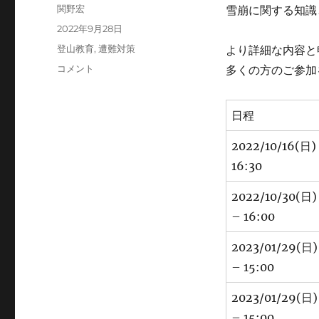
投
関野宏
雪崩に関する知識
稿
投
2022年9月28日
者
稿
カ
登山教育
,
遭難対策
より詳細な内容と
日:
テ
雪
コメント
多くの方のご参加
ゴ
崩
リ
講
ー
習
日程
会
2022
2022/10/16(日) 
年
16:30
度
の
2022/10/30(日)
ご
– 16:00
案
内
2023/01/29(日)
に
– 15:00
2023/01/29(日)
– 15:00