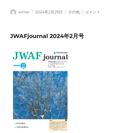
投
投
カ
岩
writer
2024年2月29日
その他
コメント
稿
稿
テ
手
者
日:
ゴ
百
リ
名
JWAFjournal 2024年2月号
ー
山
の
本
が
で
き
ま
し
た
に