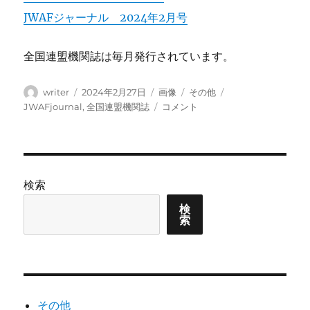
JWAFジャーナル 2024年2月号
全国連盟機関誌は毎月発行されています。
投
投
フ
カ
タ
writer
2024年2月27日
画像
その他
稿
稿
ォ
テ
グ
JWAFjournal
JWAFjournal
,
全国連盟機関誌
コメント
者
日:
ー
ゴ
2024
マ
リ
年
ッ
ー
2
ト
月
号
検索
に
検
索
その他