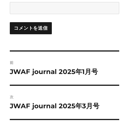
投
前
稿
JWAF journal 2025年1月号
前
の
ナ
投
ビ
稿:
次
ゲ
JWAF journal 2025年3月号
次
の
ー
投