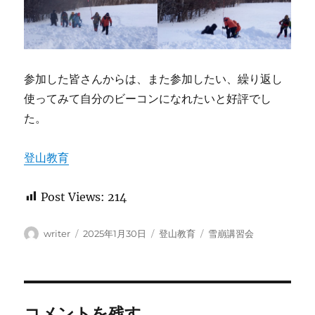
参加した皆さんからは、また参加したい、繰り返し
使ってみて自分のビーコンになれたいと好評でし
た。
登山教育
Post Views:
214
投
投
カ
タ
writer
2025年1月30日
登山教育
雪崩講習会
稿
稿
テ
グ
者
日:
ゴ
リ
ー
コメントを残す