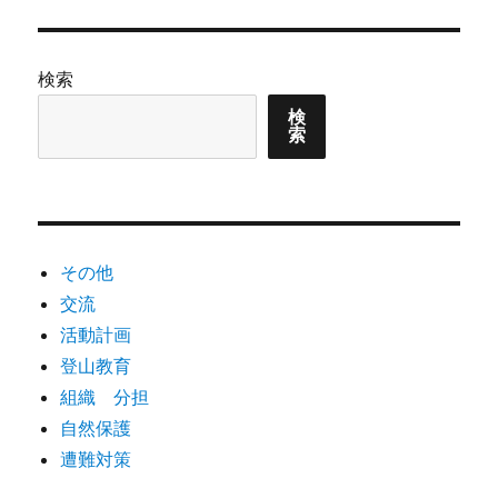
シ
稿:
ョ
検索
ン
検
索
その他
交流
活動計画
登山教育
組織 分担
自然保護
遭難対策