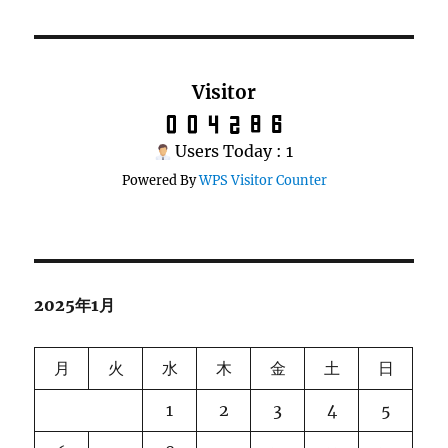
Visitor
Users Today : 1
Powered By
WPS Visitor Counter
2025年1月
月
火
水
木
金
土
日
1
2
3
4
5