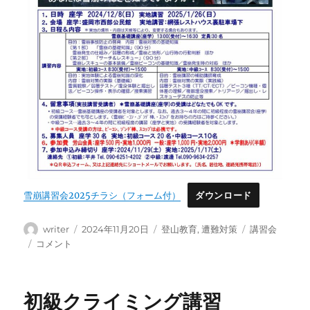
雪崩講習会2025チラシ（フォーム付）
ダウンロード
投
投
カ
タ
writer
2024年11月20日
登山教育
,
遭難対策
講習会
稿
稿
テ
グ
雪
コメント
者
日:
ゴ
崩
リ
講
ー
習
初級クライミング講習
会