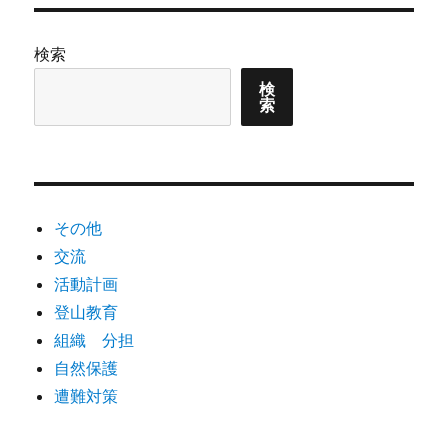
ー
ラ
イ
ミ
検索
ン
グ
検
索
講
習
に
その他
交流
活動計画
登山教育
組織 分担
自然保護
遭難対策