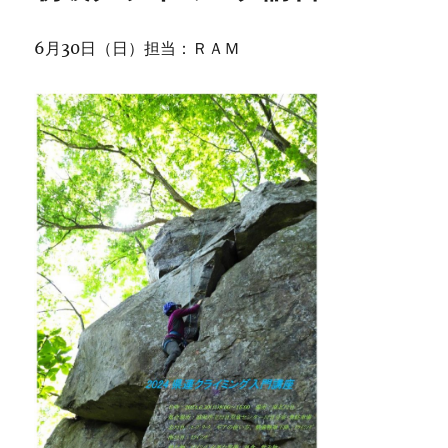
2024
年
6月30日（日）担当：ＲＡＭ
度
の
ご
案
内
に