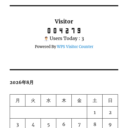
Visitor
Users Today : 3
Powered By
WPS Visitor Counter
2026年8月
月
火
水
木
金
土
日
1
2
3
4
5
6
7
8
9