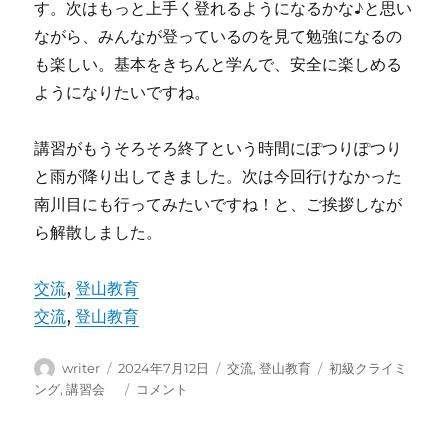
す。次はもっと上手く登れるようになるかな♪と思い
ながら、みんなが登っているのを見て勉強になるの
も楽しい。基本をきちんと学んで、安全に楽しめる
ようになりたいですね。
講習がもうそろそろ終了という時間にぽつりぽつり
と雨が降り出してきました。次は今回行けなかった
南川目にも行ってみたいですね！と、ご挨拶しなが
ら解散しました。
交流
, 
登山教育
交流
, 
登山教育
投
投
カ
タ
writer
2024年7月12日
交流
,
登山教育
初級クライミ
稿
稿
テ
グ
初
ング
,
講習会
コメント
者
日:
ゴ
級
リ
ク