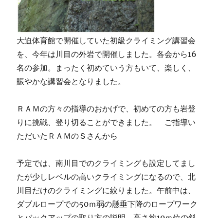
大迫体育館で開催していた初級クライミング講習会
を、今年は川目の外岩で開催しました。各会から16
名の参加。まったく初めていう方もいて、楽しく、
賑やかな講習会となりました。
ＲＡＭの方々の指導のおかげで、初めての方も岩登
りに挑戦、登り切ることができました。 ご指導い
ただいたＲＡＭのＳさんから
予定では、南川目でのクライミングも設定してまし
たが少しレベルの高いクライミングになるので、北
川目だけのクライミングに絞りました。午前中は、
ダブルロープでの50ｍ弱の懸垂下降のロープワーク
とバックアップの取り方の説明。高さ約10ｍ位の斜