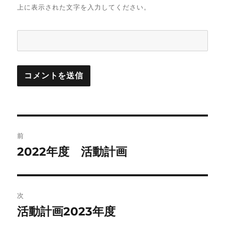
上に表示された文字を入力してください。
投
前
稿
2022年度 活動計画
前
の
ナ
投
ビ
稿:
次
ゲ
活動計画2023年度
次
の