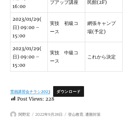
プアップ講座
民館(2F)
16:00
2023/01/29(
実技 初級コ
網張キャンプ
日) 09:00 –
ース
場(予定)
15:00
2023/01/29(
実技 中級コ
日) 09:00 –
これから決定
ース
15:00
雪崩講習会チラシ2023
ダウンロード
Post Views:
228
投
投
カ
関野宏
2022年9月28日
登山教育
,
遭難対策
稿
稿
テ
者
日:
ゴ
リ