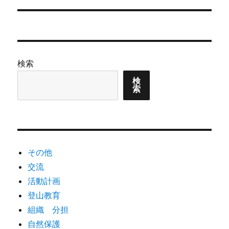
ー
投
シ
稿:
ョ
検索
ン
検
索
その他
交流
活動計画
登山教育
組織 分担
自然保護